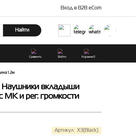
Вход в B2B eCom
Найти
Сравнить
Войти
Корзина
0
ина 1.2м
k) Наушники вкладыши
с МК и рег. громкости
Артикул:
X3(Black)