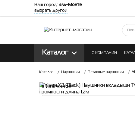
Ваш город:
Эль-Монте
выбрать другой
Каталог
О КОМПАНИИ
КАТА
КОНТАКТЫ
БЛОГ
Каталог
/
Наушники
/
Вставные наушники
/
Y
В ИЗБРАННОЕ