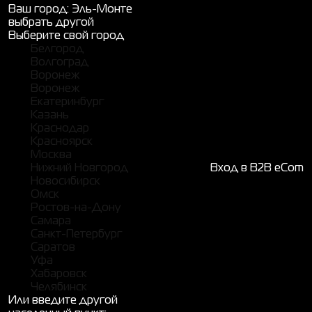
Ваш город:
Эль-Монте
выбрать другой
Выберите свой город
Белгород
Волгоград
Воронеж
Воронеж
Екатеринбург
Казань
Краснодар
Красноярск
Москва
Нижний Новгород
Вход в B2B eCom
Новосибирск
Омск
Ростов-на-Дону
Самара
Санкт-Петербург
Саратов
Уфа
Хабаровск
Челябинск
Или введите другой