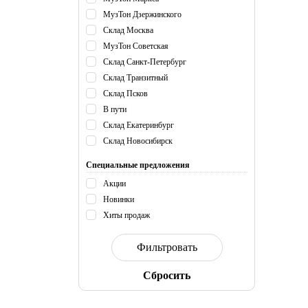
МузТон Дзержинского
Склад Москва
МузТон Советская
Склад Санкт-Петербург
Склад Транзитный
Склад Псков
В пути
Склад Екатеринбург
Склад Новосибирск
Специальные предложения
Акции
Новинки
Хиты продаж
Cбросить