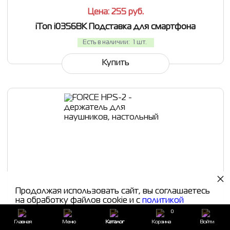
Цена: 255
руб.
iTon i0356BK Подставка для смартфона
Есть в наличии:
1 шт.
Купить
×
СРАВНИТЬ
В ИЗБРАННОЕ
Продолжая использовать сайт, вы соглашаетесь
на обработку файлов cookie и с
политикой
конфиденциальности
0
Главная
Меню
Каталог
Корзина
Войти