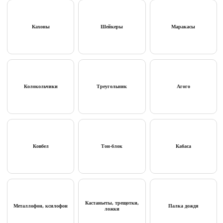
Кахоны
Шейкеры
Маракасы
Колокольчики
Треугольник
Агого
Ковбел
Тон-блок
Кабаса
Кастаньеты, трещотки,
Металлофон, ксилофон
Палка дождя
ложки