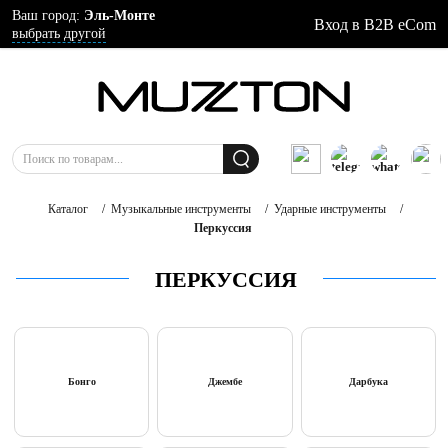
Ваш город:
Эль-Монте
Вход в B2B eCom
выбрать другой
Каталог
/
Музыкальные инструменты
/
Ударные инструменты
/
Перкуссия
ПЕРКУССИЯ
Бонго
Джембе
Дарбука