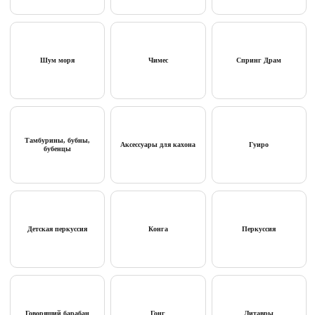
Шум моря
Чимес
Спринг Драм
Тамбурины, бубны,
Аксессуары для кахона
Гуиро
бубенцы
Детская перкуссия
Конга
Перкуссия
Говорящий барабан
Гонг
Литавры