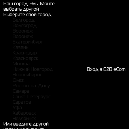
Ваш город:
Эль-Монте
выбрать другой
Выберите свой город
Белгород
Волгоград
Воронеж
Воронеж
Екатеринбург
Казань
Краснодар
Красноярск
Москва
Нижний Новгород
Вход в B2B eCom
Новосибирск
Омск
Ростов-на-Дону
Самара
Санкт-Петербург
Саратов
Уфа
Хабаровск
Челябинск
Или введите другой