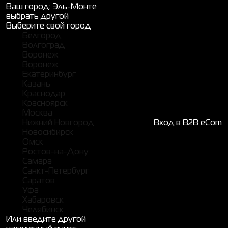
Ваш город:
Эль-Монте
выбрать другой
Выберите свой город
Белгород
Волгоград
Воронеж
Воронеж
Екатеринбург
Казань
Краснодар
Красноярск
Москва
Нижний Новгород
Вход в B2B eCom
Новосибирск
Омск
Ростов-на-Дону
Самара
Санкт-Петербург
Саратов
Уфа
Хабаровск
Челябинск
Или введите другой