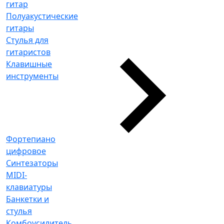
гитар
Полуакустические
гитары
Стулья для
гитаристов
Клавишные
инструменты
Фортепиано
цифровое
Синтезаторы
MIDI-
клавиатуры
Банкетки и
стулья
Комбоусилитель