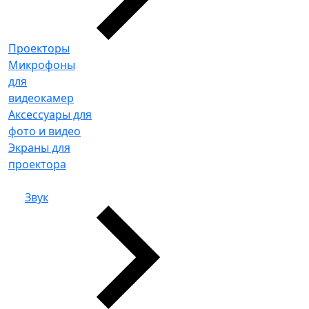
Проекторы
Микрофоны
для
видеокамер
Аксессуары для
фото и видео
Экраны для
проектора
Звук