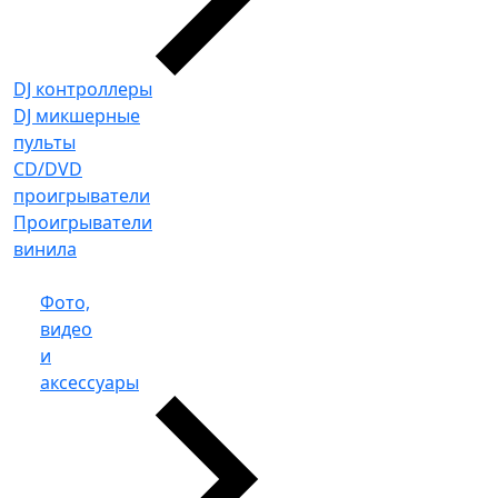
DJ контроллеры
DJ микшерные
пульты
CD/DVD
проигрыватели
Проигрыватели
винила
Фото,
видео
и
аксессуары