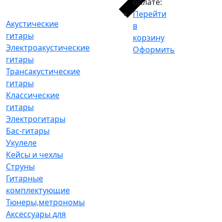
оплате:
Перейти
Акустические
в
гитары
корзину
Электроакустические
Оформить
гитары
Трансакустические
гитары
Классические
гитары
Электрогитары
Бас-гитары
Укулеле
Кейсы и чехлы
Струны
Гитарные
комплектующие
Тюнеры,метрономы
Аксессуары для