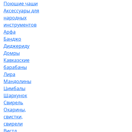
Поющие чаши
Аксессуары для
народных
инструментов
Арфа
Банджо
Диджериду
Домры
Кавказские
барабаны
Лира
Мандолины
Цимбалы
Шаркунок
Свирель
Окарины,
свистки,
свирели
Вистл