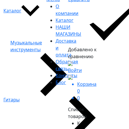
О
Каталог
компании
Каталог
НАШИ
МАГАЗИНЫ
Доставка
Музыкальные
и
инструменты
Добавлено к
оплата
сравнению
Обратная
связь
Войти
Контакты
Блог
Корзина
0
0
Гитары
Список
товаров
К