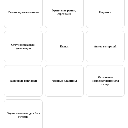
Крепление ремня,
Рамки звукоснимателя
Порожки
стреплоки
Струнодержатели,
Колки
Анкер гитарный
фиксаторы
Остальные
Защитные накладки
Ладовые пластины
комплектующие для
гитар
Звукосниматели для бас-
гитары