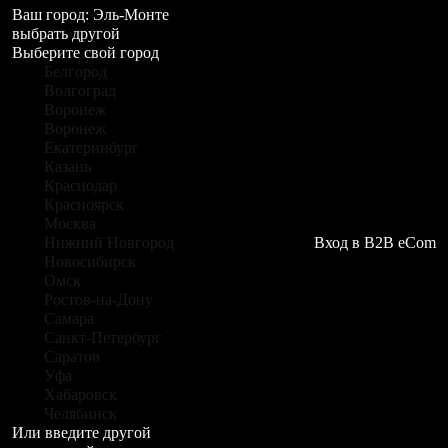
Ваш город:
Эль-Монте
выбрать другой
Выберите свой город
Белгород
Волгоград
Воронеж
Воронеж
Екатеринбург
Казань
Краснодар
Красноярск
Москва
Нижний Новгород
Вход в B2B eCom
Новосибирск
Омск
Ростов-на-Дону
Самара
Санкт-Петербург
Саратов
Уфа
Хабаровск
Челябинск
Или введите другой