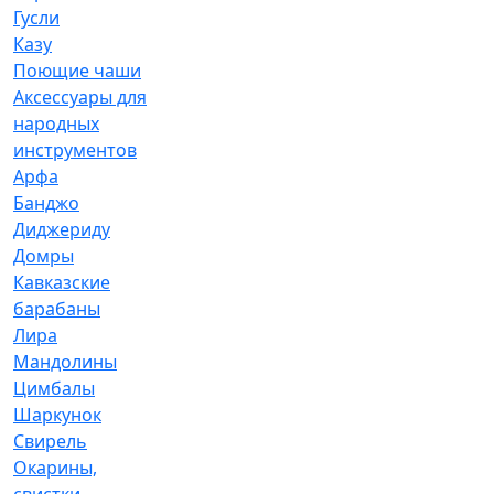
Гусли
Казу
Поющие чаши
Аксессуары для
народных
инструментов
Арфа
Банджо
Диджериду
Домры
Кавказские
барабаны
Лира
Мандолины
Цимбалы
Шаркунок
Свирель
Окарины,