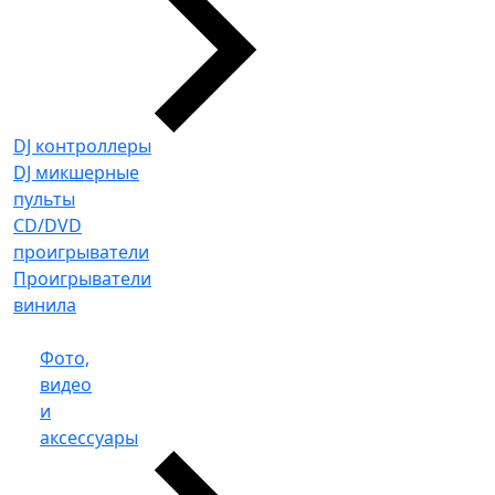
DJ контроллеры
DJ микшерные
пульты
CD/DVD
проигрыватели
Проигрыватели
винила
Фото,
видео
и
аксессуары