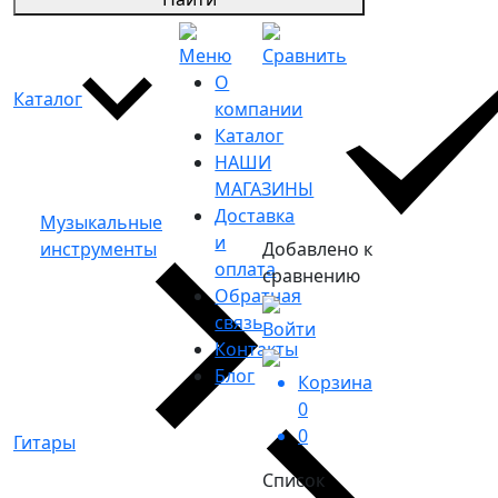
Меню
Сравнить
О
Каталог
компании
Каталог
НАШИ
МАГАЗИНЫ
Доставка
Музыкальные
и
инструменты
Добавлено к
оплата
сравнению
Обратная
связь
Войти
Контакты
Блог
Корзина
0
0
Гитары
Список