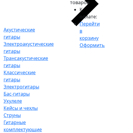
товаров
К
оплате:
Перейти
Акустические
в
гитары
корзину
Электроакустические
Оформить
гитары
Трансакустические
гитары
Классические
гитары
Электрогитары
Бас-гитары
Укулеле
Кейсы и чехлы
Струны
Гитарные
комплектующие