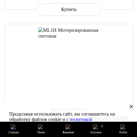
Купить
СРАВНИТЬ
В ИЗБРАННОЕ
×
Цена: 11 600
руб.
Продолжая использовать сайт, вы соглашаетесь на
ML1H Моторизированная световая "голова", RGBW,
обработку файлов cookie и с
политикой
4х25Вт + лазер, Bi Ray
конфиденциальности
0
Главная
Меню
Каталог
Корзина
Войти
Есть в наличии:
больше 5 шт.