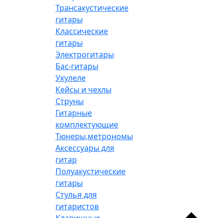
Трансакустические
гитары
Классические
гитары
Электрогитары
Бас-гитары
Укулеле
Кейсы и чехлы
Струны
Гитарные
комплектующие
Тюнеры,метрономы
Аксессуары для
гитар
Полуакустические
гитары
Стулья для
гитаристов