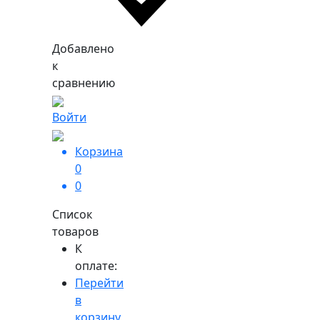
Добавлено
к
сравнению
Войти
Корзина
0
0
Список
товаров
К
оплате:
Перейти
в
корзину