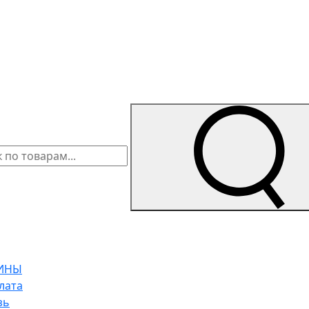
ИНЫ
лата
зь