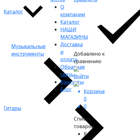
О
Каталог
компании
Каталог
НАШИ
МАГАЗИНЫ
Доставка
Музыкальные
и
инструменты
Добавлено к
оплата
сравнению
Обратная
связь
Войти
Контакты
Блог
Корзина
0
0
Гитары
Список
товаров
К