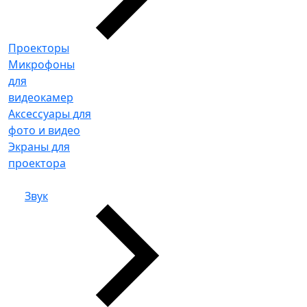
Проекторы
Микрофоны
для
видеокамер
Аксессуары для
фото и видео
Экраны для
проектора
Звук