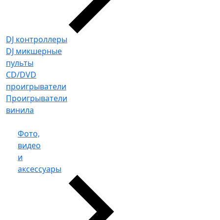
DJ контроллеры
DJ микшерные
пульты
CD/DVD
проигрыватели
Проигрыватели
винила
Фото,
видео
и
аксессуары