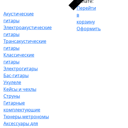
оплате:
Перейти
Акустические
в
гитары
корзину
Электроакустические
Оформить
гитары
Трансакустические
гитары
Классические
гитары
Электрогитары
Бас-гитары
Укулеле
Кейсы и чехлы
Струны
Гитарные
комплектующие
Тюнеры,метрономы
Аксессуары для