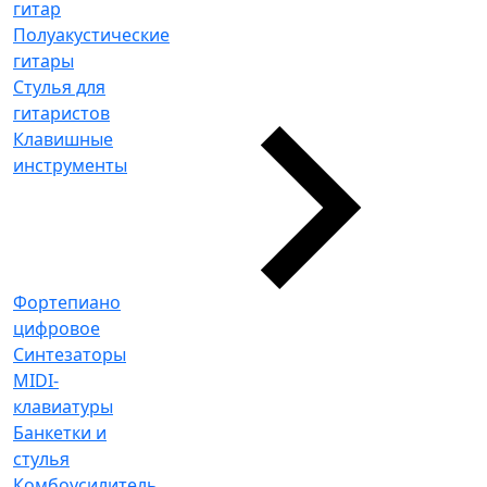
гитар
Полуакустические
гитары
Стулья для
гитаристов
Клавишные
инструменты
Фортепиано
цифровое
Синтезаторы
MIDI-
клавиатуры
Банкетки и
стулья
Комбоусилитель