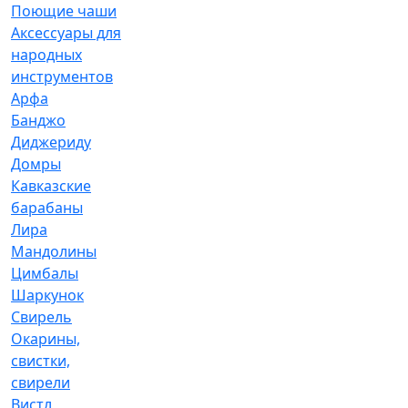
Поющие чаши
Аксессуары для
народных
инструментов
Арфа
Банджо
Диджериду
Домры
Кавказские
барабаны
Лира
Мандолины
Цимбалы
Шаркунок
Свирель
Окарины,
свистки,
свирели
Вистл