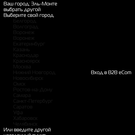
Ваш город:
Эль-Монте
выбрать другой
Выберите свой город
Белгород
Волгоград
Воронеж
Воронеж
Екатеринбург
Казань
Краснодар
Красноярск
Москва
Нижний Новгород
Вход в B2B eCom
Новосибирск
Омск
Ростов-на-Дону
Самара
Санкт-Петербург
Саратов
Уфа
Хабаровск
Челябинск
Или введите другой