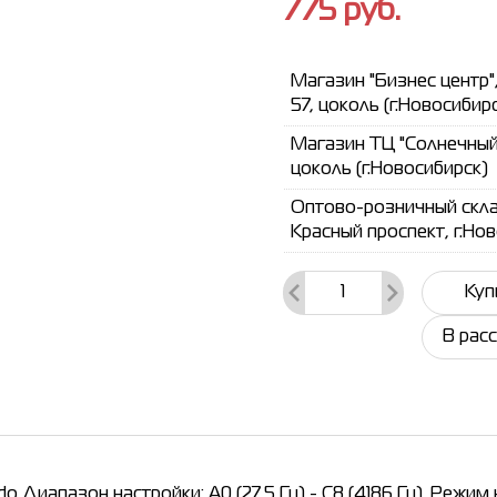
775
руб.
Магазин "Бизнес центр"
57, цоколь (г.Новосибир
Магазин ТЦ "Солнечный"
цоколь (г.Новосибирск)
Оптово-розничный склад
Красный проспект, г.Но
Куп
В рас
 Диапазон настройки: A0 (27,5 Гц) - C8 (4186 Гц). Режим 