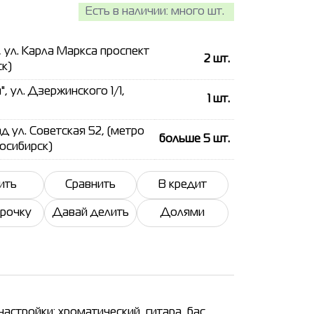
Есть в наличии:
много шт.
, ул. Карла Маркса проспект
2
шт.
ск)
, ул. Дзержинского 1/1,
1
шт.
 ул. Советская 52, (метро
больше 5
шт.
восибирск)
ить
Сравнить
В кредит
срочку
Давай делить
Долями
настройки: хроматический, гитара, бас,