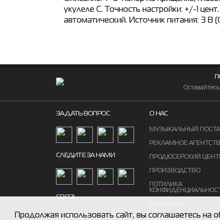
укулеле C. Точность настройки: +/-1 цен
автоматический. Источник питания: 3 В (C
П
Оставайтесь
ЗАДАТЬ ВОПРОС
О НАС
МУЗЫКАЛЬНЫЙ ПОСТ
РЕКЛАМНОЕ АГЕНТСТ
СЛЕДИТЕ ЗА НАМИ
ПРОДЮСЕРСКИЙ ЦЕНТ
ПРОИЗВОДСТВО
ПОТИЛИКА
КОНФИДЕНЦИАЛЬНОС
СВЯЗЬ
КОНТАКТЫ
Продолжая использовать сайт, вы соглашаетесь на о
+7 (383) 375 94 65
ОТЗЫВЫ