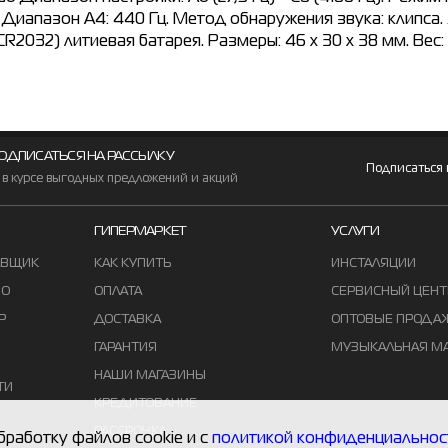
т. Диапазон A4: 440 Гц. Метод обнаружения звука: клипса
R2032) литиевая батарея. Размеры: 46 x 30 х 38 мм. Вес: 1
ОДПИСАТЬСЯ НА РАССЫЛКУ
Подписаться
 в курсе выгодных предложений и акций
ГИПЕРМАРКЕТ
УСЛУГИ
АВЩИК
КАК КУПИТЬ
ИНСТАЛЯЦИИ
ВО
ОПЛАТА
СЕРВИСНЫЙ ЦЕНТ
Р
ДОСТАВКА
ОПТОВЫЕ ПРОДА
ГАРАНТИЯ
МУЗЫКАЛЬНАЯ М
НАШИ МАГАЗИНЫ
ТИ
КРЕДИТОВАНИЕ
РАССРОЧКА
бработку файлов cookie и с
политикой конфиденциальнос