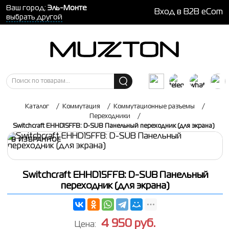
Ваш город:
Эль-Монте
Вход в B2B eCom
выбрать другой
Каталог
/
Коммутация
/
Коммутационные разъемы
/
Переходники
/
Switchcraft EHHD15FFB: D-SUB Панельный переходник (для экрана)
В ИЗБРАННОЕ
Switchcraft EHHD15FFB: D-SUB Панельный
переходник (для экрана)
4 950
руб.
Цена: