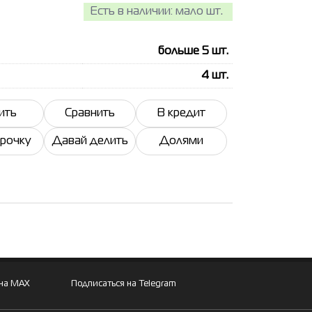
Есть в наличии:
мало шт.
больше 5
шт.
4
шт.
ить
Сравнить
В кредит
срочку
Давай делить
Долями
 на MAX
Подписаться на Telegram