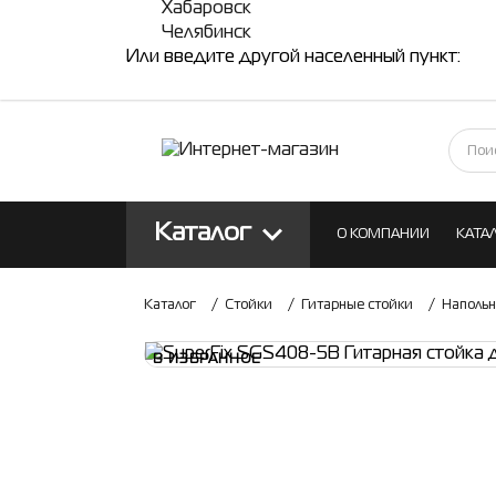
Хабаровск
Челябинск
Или введите другой населенный пункт:
Каталог
О КОМПАНИИ
КАТА
КОНТАКТЫ
БЛОГ
Каталог
/
Стойки
/
Гитарные стойки
/
Напольн
В ИЗБРАННОЕ