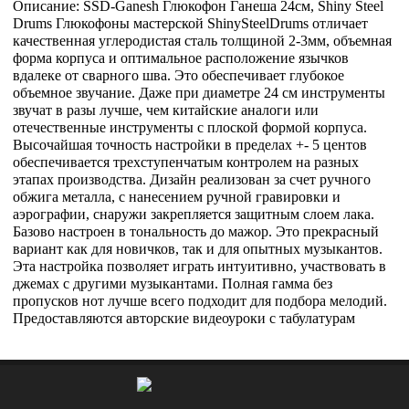
Описание: SSD-Ganesh Глюкофон Ганеша 24см, Shiny Steel
Drums Глюкофоны мастерской ShinySteelDrums отличает
качественная углеродистая сталь толщиной 2-3мм, объемная
форма корпуса и оптимальное расположение язычков
вдалеке от сварного шва. Это обеспечивает глубокое
объемное звучание. Даже при диаметре 24 см инструменты
звучат в разы лучше, чем китайские аналоги или
отечественные инструменты с плоской формой корпуса.
Высочайшая точность настройки в пределах +- 5 центов
обеспечивается трехступенчатым контролем на разных
этапах производства. Дизайн реализован за счет ручного
обжига металла, с нанесением ручной гравировки и
аэрографии, снаружи закрепляется защитным слоем лака.
Базово настроен в тональность до мажор. Это прекрасный
вариант как для новичков, так и для опытных музыкантов.
Эта настройка позволяет играть интуитивно, участвовать в
джемах с другими музыкантами. Полная гамма без
пропусков нот лучше всего подходит для подбора мелодий.
Предоставляются авторские видеоуроки с табулатурам