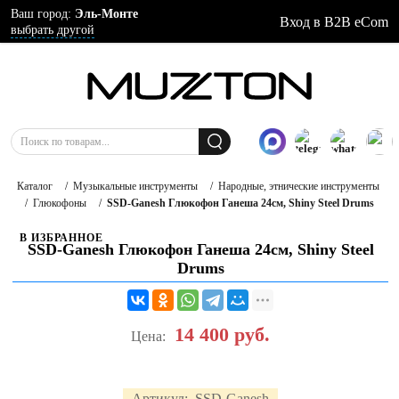
Ваш город:
Эль-Монте
Вход в B2B eCom
выбрать другой
Каталог
/
Музыкальные инструменты
/
Народные, этнические инструменты
/
Глюкофоны
/
SSD-Ganesh Глюкофон Ганеша 24см, Shiny Steel Drums
В ИЗБРАННОЕ
SSD-Ganesh Глюкофон Ганеша 24см, Shiny Steel
Drums
14 400
руб.
Цена:
Артикул:
SSD-Ganesh