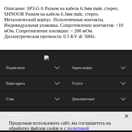
Описание: SP3-G-S Разъем на кабель 6.3мм male, стерео,
SHNOOR Разъем на кабель 6.3мм male, стерео.
Металлический корпус. Позолоченные контакты.
Индивидуальная упаковка. Сопротивление контактов: <10
мОм. Сопротивление изоляции: > 200 мОм.
Диэлектрическая прочность: 0.5 KV dc 50Hz.
Подписаться
Задать вопрос
Наши адреса
Услуги
О нас
Дополнительно
×
Гиппермаркет
Мы в соц.сетях
Продолжая использовать сайт, вы соглашаетесь на
© MUZTON - Все права защищены
обработку файлов cookie и с
политикой