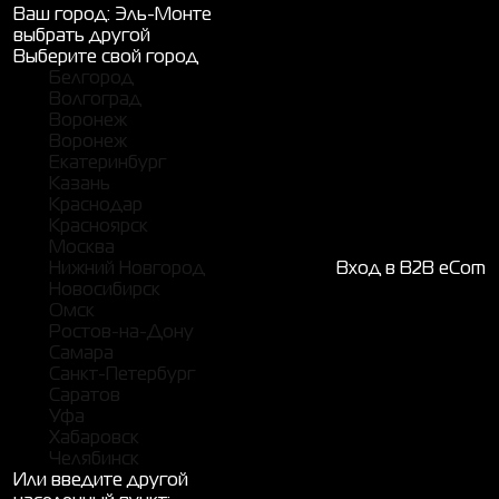
Ваш город:
Эль-Монте
выбрать другой
Выберите свой город
Белгород
Волгоград
Воронеж
Воронеж
Екатеринбург
Казань
Краснодар
Красноярск
Москва
Нижний Новгород
Вход в B2B eCom
Новосибирск
Омск
Ростов-на-Дону
Самара
Санкт-Петербург
Саратов
Уфа
Хабаровск
Челябинск
Или введите другой