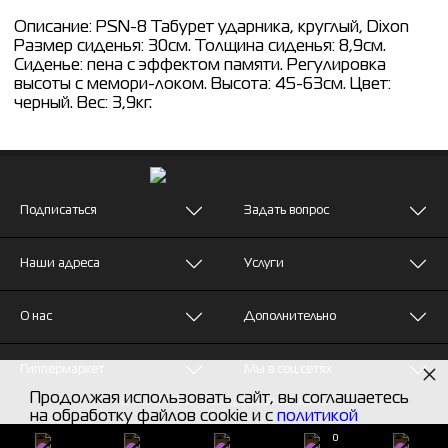
Описание: PSN-8 Табурет ударника, круглый, Dixon
Размер сиденья: 30см. Толщина сиденья: 8,9см.
Сиденье: пена с эффектом памяти. Регулировка
высоты с мемори-локом. Высота: 45-63см. Цвет:
черный. Вес: 3,9кг.
Подписаться
Задать вопрос
Наши адреса
Услуги
О нас
Дополнительно
×
Гиппермаркет
Мы в соц.сетях
Продолжая использовать сайт, вы соглашаетесь
© MUZTON - Все права защищены
на обработку файлов cookie и с
политикой
конфиденциальности
0