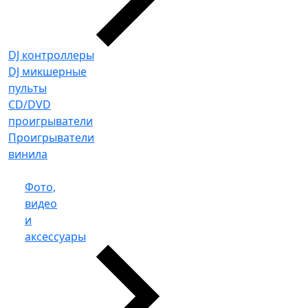
DJ контроллеры
DJ микшерные
пульты
CD/DVD
проигрыватели
Проигрыватели
винила
Фото,
видео
и
аксессуары