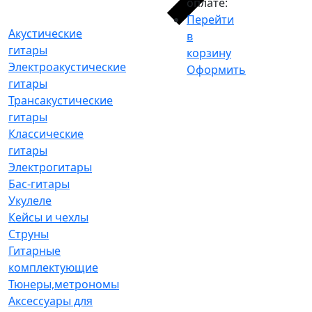
оплате:
Перейти
Акустические
в
гитары
корзину
Электроакустические
Оформить
гитары
Трансакустические
гитары
Классические
гитары
Электрогитары
Бас-гитары
Укулеле
Кейсы и чехлы
Струны
Гитарные
комплектующие
Тюнеры,метрономы
Аксессуары для