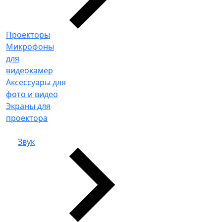
Проекторы
Микрофоны
для
видеокамер
Аксессуары для
фото и видео
Экраны для
проектора
Звук