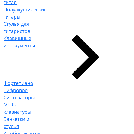
гитар
Полуакустические
гитары
Стулья для
гитаристов
Клавишные
инструменты
Фортепиано
цифровое
Синтезаторы
MIDI-
клавиатуры
Банкетки и
стулья
Комбоусилитель