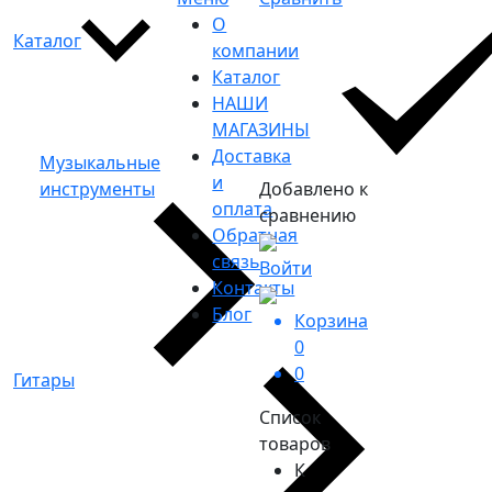
О
Каталог
компании
Каталог
НАШИ
МАГАЗИНЫ
Доставка
Музыкальные
и
инструменты
Добавлено к
оплата
сравнению
Обратная
связь
Войти
Контакты
Блог
Корзина
0
0
Гитары
Список
товаров
К