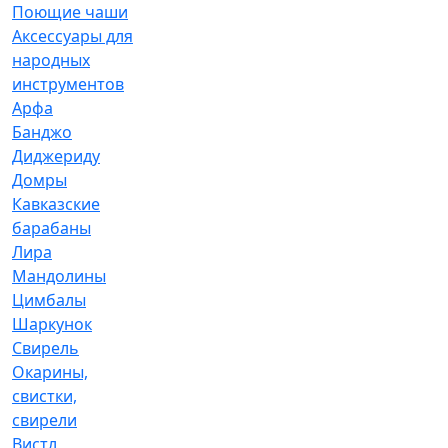
Поющие чаши
Аксессуары для
народных
инструментов
Арфа
Банджо
Диджериду
Домры
Кавказские
барабаны
Лира
Мандолины
Цимбалы
Шаркунок
Свирель
Окарины,
свистки,
свирели
Вистл