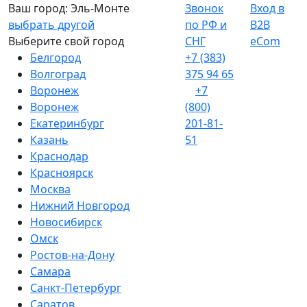
Ваш город:
Эль-Монте
Звонок
Вход в
выбрать другой
по РФ и
B2B
Выберите свой город
СНГ
eCom
Белгород
+7 (383)
Волгоград
375 94 65
Воронеж
+7
Воронеж
(800)
Екатеринбург
201-81-
Казань
51
Краснодар
Красноярск
Москва
Нижний Новгород
Новосибирск
Омск
Ростов-на-Дону
Самара
Санкт-Петербург
Саратов