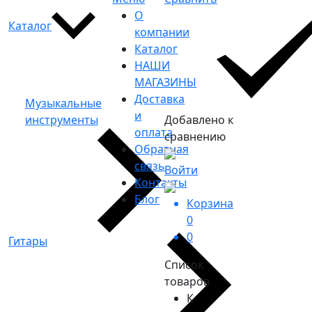
О
Каталог
компании
Каталог
НАШИ
МАГАЗИНЫ
Доставка
Музыкальные
и
инструменты
Добавлено к
оплата
сравнению
Обратная
связь
Войти
Контакты
Блог
Корзина
0
0
Гитары
Список
товаров
К