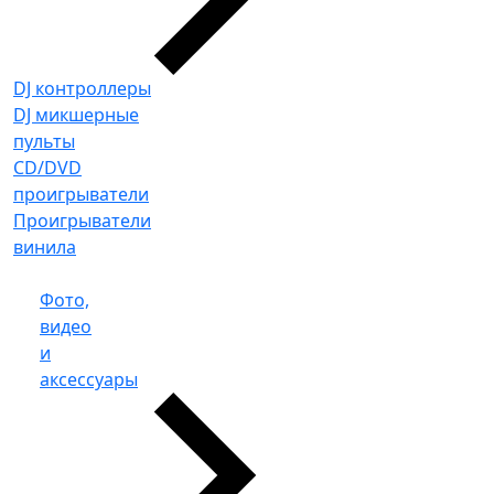
DJ контроллеры
DJ микшерные
пульты
CD/DVD
проигрыватели
Проигрыватели
винила
Фото,
видео
и
аксессуары