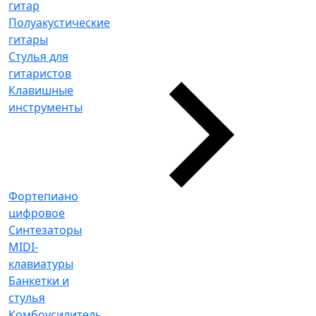
гитар
Полуакустические
гитары
Стулья для
гитаристов
Клавишные
инструменты
Фортепиано
цифровое
Синтезаторы
MIDI-
клавиатуры
Банкетки и
стулья
Комбоусилитель