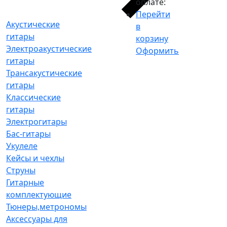
оплате:
Перейти
Акустические
в
гитары
корзину
Электроакустические
Оформить
гитары
Трансакустические
гитары
Классические
гитары
Электрогитары
Бас-гитары
Укулеле
Кейсы и чехлы
Струны
Гитарные
комплектующие
Тюнеры,метрономы
Аксессуары для