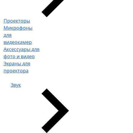
Проекторы
Микрофоны
для
видеокамер
Аксессуары для
фото и видео
Экраны для
проектора
Звук