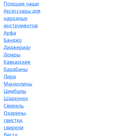
Поющие чаши
Аксессуары для
народных
инструментов
Арфа
Банджо
Диджериду
Домры
Кавказские
барабаны
Лира
Мандолины
Цимбалы
Шаркунок
Свирель
Окарины,
свистки,
свирели
Вистл