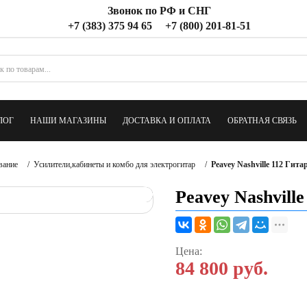
Звонок по РФ и СНГ
+7 (383) 375 94 65
+7 (800) 201-81-51
ЛОГ
НАШИ МАГАЗИНЫ
ДОСТАВКА И ОПЛАТА
ОБРАТНАЯ СВЯЗЬ
вание
/
Усилители,кабинеты и комбо для электрогитар
/
Peavey Nashville 112 Гит
Peavey Nashvill
Цена:
84 800
руб.