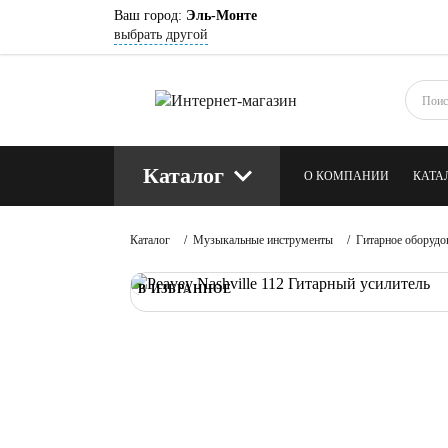
Ваш город:
Эль-Монте
выбрать другой
Каталог
О КОМПАНИИ
КАТА
КОНТАКТЫ
БЛОГ
Каталог
/
Музыкальные инструменты
/
Гитарное оборудо
В ИЗБРАННОЕ