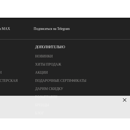
на MAX
Подписаться на Telegram
ДОПОЛНИТЕЛЬНО
НОВИНКИ
ХИТЫ ПРОДАЖ
И
АКЦИИ
СТЕРСКАЯ
ПОДАРОЧНЫЕ СЕРТИФИКАТЫ
ДАРИМ СКИДКУ
РОЗЫГРЫШИ
×
БРЕНДЫ
БЛОГ