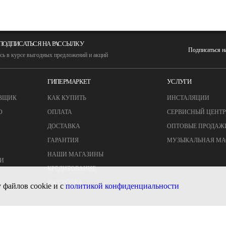
ПОДПИСАТЬСЯ НА РАССЫЛКУ
Подписаться 
сь в курсе выгодных предложений и акций
ГИПЕРМАРКЕТ
УСЛУГИ
ВЩИК
КАК КУПИТЬ
ИНСТАЛЯЦИИ
О
ОПЛАТА
СЕРВИСНЫЙ ЦЕНТР
ДОСТАВКА
ОПТОВЫЕ ПРОДАЖ
ГАРАНТИЯ
МУЗЫКАЛЬНАЯ МА
НАШИ МАГАЗИНЫ
И
КРЕДИТОВАНИЕ
РАССРОЧКА
 файлов cookie и с
политикой конфиденциальности
© MUZTON - Все права защищены