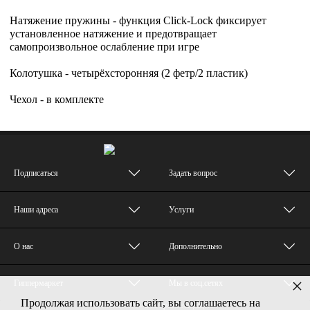
Натяжение пружины - функция Click-Lock фиксирует
установленное натяжение и предотвращает
самопроизвольное ослабление при игре
Колотушка - четырёхсторонняя (2 фетр/2 пластик)
Чехол - в комплекте
Подписаться
Задать вопрос
Наши адреса
Услуги
О нас
Дополнительно
×
Гиппермаркет
Мы в соц.сетях
Продолжая использовать сайт, вы соглашаетесь на
© MUZTON - Все права защищены