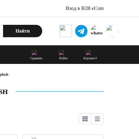
Вход в B2B eCom
Найти
Сравнить
Войти
Корзина
0
plash
SH