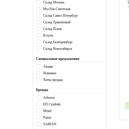
Склад Москва
МузТон Советская
Склад Санкт-Петербург
Склад Транзитный
Склад Псков
В пути
Склад Екатеринбург
Склад Новосибирск
Специальные предложения
Акции
Новинки
Хиты продаж
Бренды
Arborea
ED Cymbals
Meinl
Paiste
SABIAN