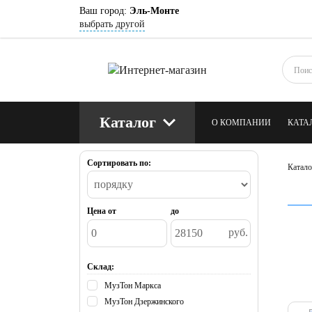
Ваш город:
Эль-Монте
выбрать другой
Каталог
О КОМПАНИИ
КАТА
Сортировать по:
КОНТАКТЫ
БЛОГ
Катало
Цена от
до
руб.
Склад:
МузТон Маркса
МузТон Дзержинского