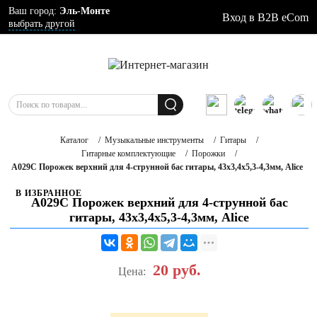
Ваш город:
Эль-Монте
Вход в B2B eCom
выбрать другой
Каталог
/
Музыкальные инструменты
/
Гитары
/
Гитарные комплектующие
/
Порожки
/
A029C Порожек верхний для 4-струнной бас гитары, 43х3,4х5,3-4,3мм, Alice
В ИЗБРАННОЕ
A029C Порожек верхний для 4-струнной бас
гитары, 43х3,4х5,3-4,3мм, Alice
20
руб.
Цена: