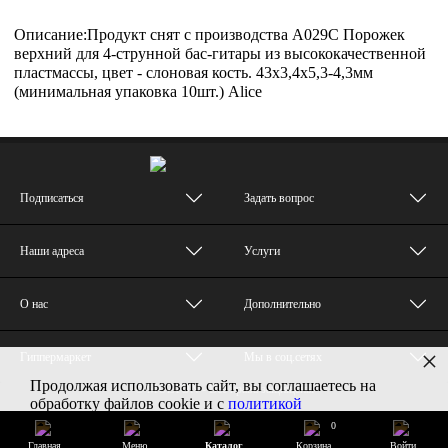
Описание:Продукт снят с производства A029C Порожек
верхний для 4-струнной бас-гитары из высококачественной
пластмассы, цвет - слоновая кость. 43х3,4х5,3-4,3мм
(минимальная упаковка 10шт.) Alice
Подписаться
Задать вопрос
Наши адреса
Услуги
О нас
Дополнительно
×
Гиппермаркет
Мы в соц.сетях
Продолжая использовать сайт, вы соглашаетесь на
© MUZTON - Все права защищены
обработку файлов cookie и с
политикой
конфиденциальности
0
Главная
Меню
Каталог
Корзина
Войти