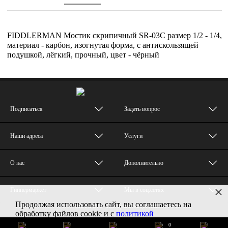
FIDDLERMAN Мостик скрипичный SR-03C размер 1/2 - 1/4,
материал - карбон, изогнутая форма, с антискользящей
подушкой, лёгкий, прочный, цвет - чёрный
Подписаться
Задать вопрос
Наши адреса
Услуги
О нас
Дополнительно
×
Гиппермаркет
Мы в соц.сетях
Продолжая использовать сайт, вы соглашаетесь на
© MUZTON - Все права защищены
обработку файлов cookie и с
политикой
конфиденциальности
0