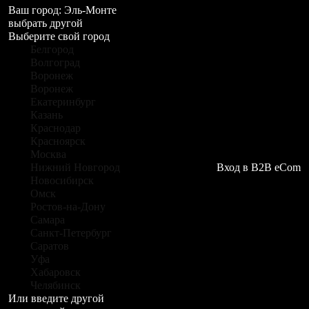
Ваш город:
Эль-Монте
выбрать другой
Выберите свой город
Белгород
Волгоград
Воронеж
Воронеж
Екатеринбург
Казань
Краснодар
Красноярск
Москва
Нижний Новгород
Вход в B2B eCom
Новосибирск
Омск
Ростов-на-Дону
Самара
Санкт-Петербург
Саратов
Уфа
Хабаровск
Челябинск
Или введите другой