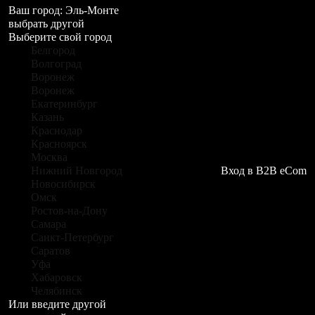
Ваш город:
Эль-Монте
выбрать другой
Выберите свой город
Белгород
Волгоград
Воронеж
Воронеж
Екатеринбург
Казань
Краснодар
Красноярск
Москва
Нижний Новгород
Вход в B2B eCom
Новосибирск
Омск
Ростов-на-Дону
Самара
Санкт-Петербург
Саратов
Уфа
Хабаровск
Челябинск
Или введите другой