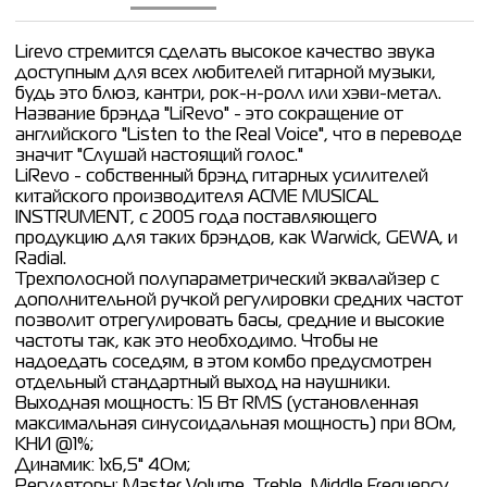
Lirevo стремится сделать высокое качество звука
доступным для всех любителей гитарной музыки,
будь это блюз, кантри, рок-н-ролл или хэви-метал.
Название брэнда "LiRevo" - это сокращение от
английского "Listen to the Real Voice", что в переводе
значит "Слушай настоящий голос."
LiRevo - собственный брэнд гитарных усилителей
китайского производителя ACME MUSICAL
INSTRUMENT, с 2005 года поставляющего
продукцию для таких брэндов, как Warwick, GEWA, и
Radial.
Трехполосной полупараметрический эквалайзер с
дополнительной ручкой регулировки средних частот
позволит отрегулировать басы, средние и высокие
частоты так, как это необходимо. Чтобы не
надоедать соседям, в этом комбо предусмотрен
отдельный стандартный выход на наушники.
Выходная мощность: 15 Вт RMS (установленная
максимальная синусоидальная мощность) при 8Ом,
КНИ @1%;
Динамик: 1х6,5" 4Ом;
Регуляторы: Master Volume, Treble, Middle Frequency,