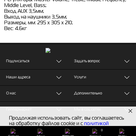
Middle Level, Bass;
Вход AUX 3,5мм;
Выход на наушники 3,5мм;
Размеры, мм: 295 х 305 х 210;
Вес: 4.6кг
Подписаться
Задать вопрос
Наши адреса
Услуги
О нас
Дополнительно
×
Гиппермаркет
Мы в соц.сетях
Продолжая использовать сайт, вы соглашаетесь
© MUZTON - Все права защищены
на обработку файлов cookie и с
политикой
конфиденциальности
0