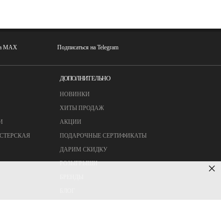
на MAX
Подписаться на Telegram
ДОПОЛНИТЕЛЬНО
НОВИНКИ
ХИТЫ ПРОДАЖ
И
АКЦИИ
СТЕРСКАЯ
ПОДАРОЧНЫЕ СЕРТИФИКАТЫ
ДАРИМ СКИДКУ
РОЗЫГРЫШИ
×
БРЕНДЫ
БЛОГ