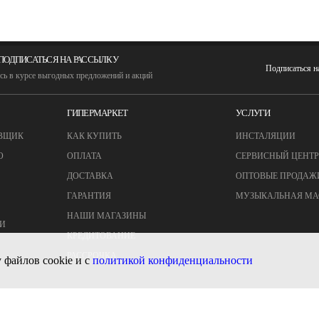
ПОДПИСАТЬСЯ НА РАССЫЛКУ
Подписаться 
сь в курсе выгодных предложений и акций
ГИПЕРМАРКЕТ
УСЛУГИ
ВЩИК
КАК КУПИТЬ
ИНСТАЛЯЦИИ
О
ОПЛАТА
СЕРВИСНЫЙ ЦЕНТР
ДОСТАВКА
ОПТОВЫЕ ПРОДАЖ
ГАРАНТИЯ
МУЗЫКАЛЬНАЯ МА
НАШИ МАГАЗИНЫ
И
КРЕДИТОВАНИЕ
РАССРОЧКА
 файлов cookie и с
политикой конфиденциальности
© MUZTON - Все права защищены