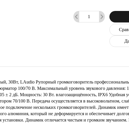
Срав
Да
й, 30Вт, LAudio Рупорный громкоговоритель профессиональный
рматор 100/70 В. Максимальный уровень звукового давления: 12
105 ± 2 дБ. Мощность: 30 Вт. влагозащищённость, IPX6 Удобная 
ором 70/100 В. Передача осуществляется в высоковольтном, сл
ьное подключение нескольких громкоговорителей. Динамик имеет
ного алюминия, который не деформируется и обеспечивает долго
 установки. Динамик отличается чистым и громким звучанием. В