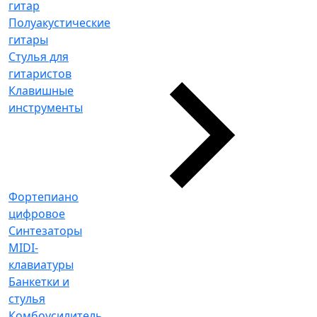
гитар
Полуакустические
гитары
Стулья для
гитаристов
Клавишные
инструменты
Фортепиано
цифровое
Синтезаторы
MIDI-
клавиатуры
Банкетки и
стулья
Комбоусилитель