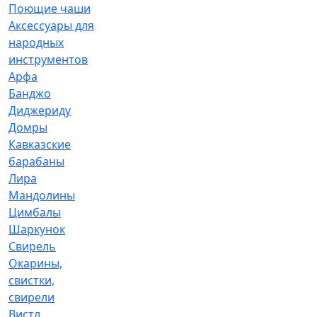
Поющие чаши
Аксессуары для
народных
инструментов
Арфа
Банджо
Диджериду
Домры
Кавказские
барабаны
Лира
Мандолины
Цимбалы
Шаркунок
Свирель
Окарины,
свистки,
свирели
Вистл