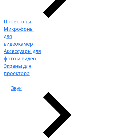
Проекторы
Микрофоны
для
видеокамер
Аксессуары для
фото и видео
Экраны для
проектора
Звук