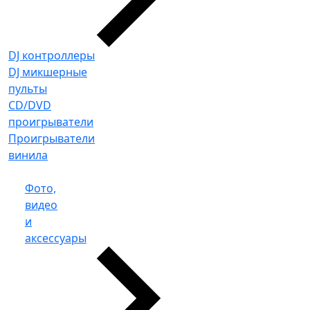
DJ контроллеры
DJ микшерные
пульты
CD/DVD
проигрыватели
Проигрыватели
винила
Фото,
видео
и
аксессуары