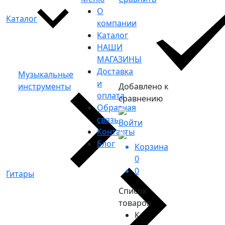
О
Каталог
компании
Каталог
НАШИ
МАГАЗИНЫ
Доставка
Музыкальные
и
инструменты
Добавлено к
оплата
сравнению
Обратная
связь
Войти
Контакты
Блог
Корзина
0
0
Гитары
Список
товаров
К