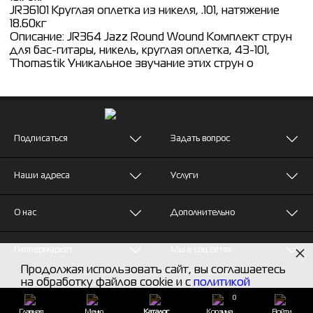
JR36101 Круглая оплетка из никеля, .101, натяжение
18.60кг
Описание: JR364 Jazz Round Wound Комплект струн
для бас-гитары, никель, круглая оплетка, 43-101,
Thomastik Уникальное звучание этих струн о
Подписаться
Задать вопрос
Наши адреса
Услуги
О нас
Дополнительно
×
Гиппермаркет
Мы в соц.сетях
Продолжая использовать сайт, вы соглашаетесь
© MUZTON - Все права защищены
на обработку файлов cookie и с
политикой
конфиденциальности
0
Главная
Меню
Каталог
Корзина
Войти