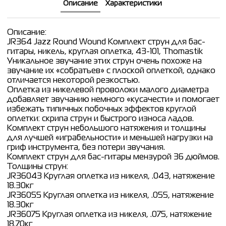
Описание
Характеристики
Описание:
JR364 Jazz Round Wound Комплект струн для бас-
гитары, никель, круглая оплетка, 43-101, Thomastik
Уникальное звучание этих струн очень похоже на
звучание их «собратьев» с плоской оплеткой, однако
отличается некоторой резкостью.
Оплетка из никелевой проволоки малого диаметра
добавляет звучанию немного «кусачести» и помогает
избежать типичных побочных эффектов круглой
оплетки: скрипа струн и быстрого износа ладов.
Комплект струн небольшого натяжения и толщины
для лучшей «играбельности» и меньшей нагрузки на
гриф инструмента, без потери звучания.
Комплект струн для бас-гитары мензурой 36 дюймов.
Толщины струн:
JR36043 Круглая оплетка из никеля, .043, натяжение
18.30кг
JR36055 Круглая оплетка из никеля, .055, натяжение
18.30кг
JR36075 Круглая оплетка из никеля, .075, натяжение
18.70кг