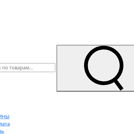
ИНЫ
лата
зь