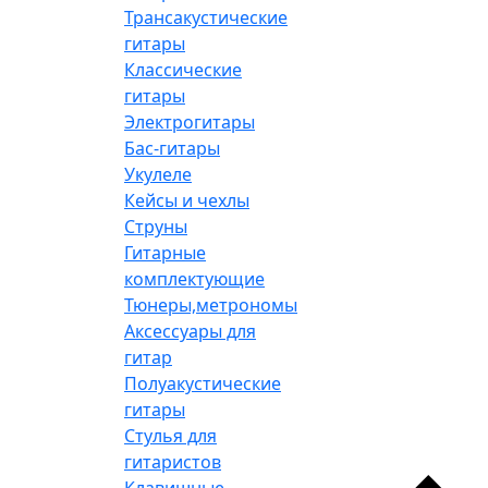
Трансакустические
гитары
Классические
гитары
Электрогитары
Бас-гитары
Укулеле
Кейсы и чехлы
Струны
Гитарные
комплектующие
Тюнеры,метрономы
Аксессуары для
гитар
Полуакустические
гитары
Стулья для
гитаристов