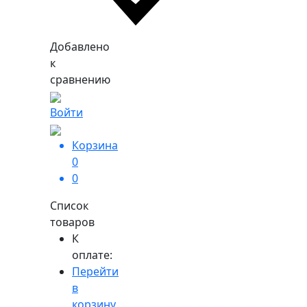
Добавлено
к
сравнению
Войти
Корзина
0
0
Список
товаров
К
оплате:
Перейти
в
корзину