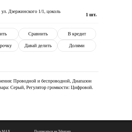
ул. Дзержинского 1/1, цоколь
1
шт.
ить
Сравнить
В кредит
срочку
Давай делить
Долями
ючения: Проводной и беспроводной, Диапазон
овара: Серый, Регулятор громкости: Цифровой.
на MAX
Подписаться на Telegram