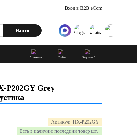
Вход в B2B eCom
Найти
Сравнить
Войти
Корзина
0
HX-P202GY Grey
устика
Артикул:
HX-P202GY
Есть в наличии:
последний товар шт.