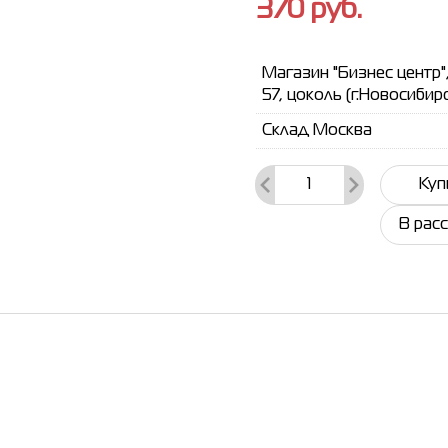
370
руб.
Магазин "Бизнес центр"
57, цоколь (г.Новосибир
Склад Москва
Куп
В рас