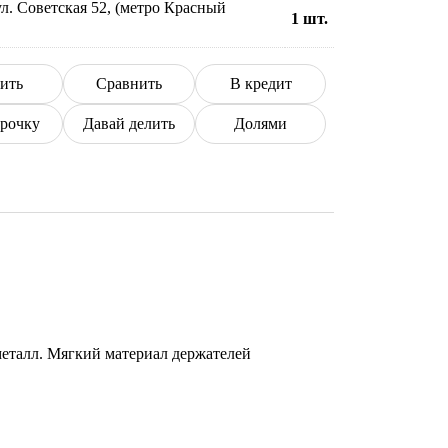
л. Советская 52, (метро Красный
1
шт.
ить
Сравнить
В кредит
срочку
Давай делить
Долями
 металл. Мягкий материал держателей