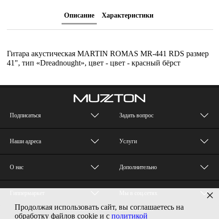
Описание
Характеристики
Гитара акустическая MARTIN ROMAS MR-441 RDS размер
41", тип «Dreadnought», цвет - цвет - красный бёрст
Подписаться
Задать вопрос
Наши адреса
Услуги
О нас
Дополнительно
×
Гиппермаркет
Мы в соц.сетях
Продолжая использовать сайт, вы соглашаетесь на
© MUZTON - Все права защищены
обработку файлов cookie и с
политикой