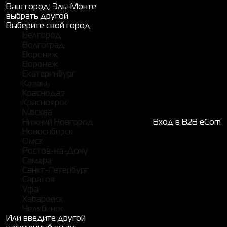
Ваш город:
Эль-Монте
выбрать другой
Выберите свой город
Белгород
Волгоград
Воронеж
Воронеж
Екатеринбург
Казань
Краснодар
Красноярск
Москва
Нижний Новгород
Вход в B2B eCom
Новосибирск
Омск
Ростов-на-Дону
Самара
Санкт-Петербург
Саратов
Уфа
Хабаровск
Челябинск
Или введите другой