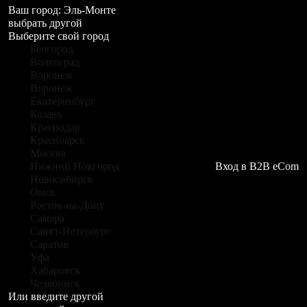
Ваш город:
Эль-Монте
выбрать другой
Выберите свой город
Белгород
Волгоград
Воронеж
Воронеж
Екатеринбург
Казань
Краснодар
Красноярск
Москва
Нижний Новгород
Вход в B2B eCom
Новосибирск
Омск
Ростов-на-Дону
Самара
Санкт-Петербург
Саратов
Уфа
Хабаровск
Челябинск
Или введите другой