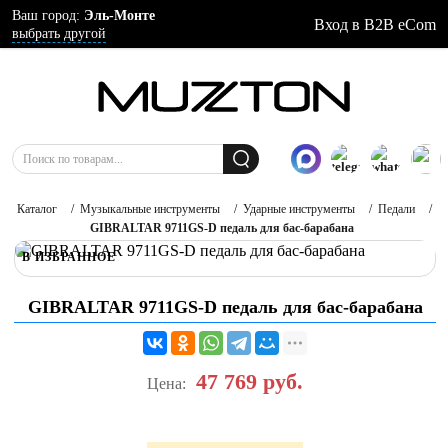
Ваш город:
Эль-Монте
Вход в B2B eCom
выбрать другой
Каталог
/
Музыкальные инструменты
/
Ударные инструменты
/
Педали
/
GIBRALTAR 9711GS-D педаль для бас-барабана
В ИЗБРАННОЕ
GIBRALTAR 9711GS-D педаль для бас-барабана
47 769
руб.
Цена: