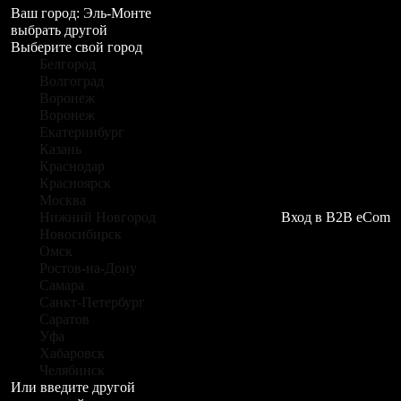
Ваш город:
Эль-Монте
выбрать другой
Выберите свой город
Белгород
Волгоград
Воронеж
Воронеж
Екатеринбург
Казань
Краснодар
Красноярск
Москва
Нижний Новгород
Вход в B2B eCom
Новосибирск
Омск
Ростов-на-Дону
Самара
Санкт-Петербург
Саратов
Уфа
Хабаровск
Челябинск
Или введите другой