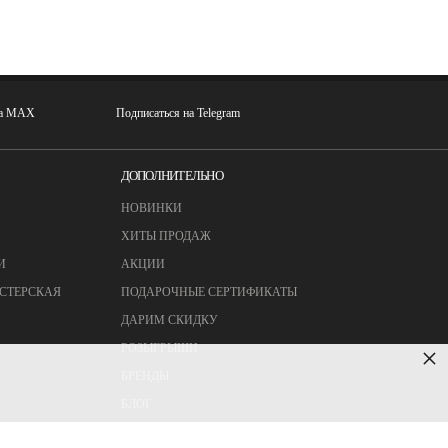
на MAX
Подписаться на Telegram
ДОПОЛНИТЕЛЬНО
НОВИНКИ
ХИТЫ ПРОДАЖ
И
АКЦИИ
СТЕРСКАЯ
ПОДАРОЧНЫЕ СЕРТИФИКАТЫ
ДАРИМ СКИДКУ
РОЗЫГРЫШИ
×
БРЕНДЫ
БЛОГ