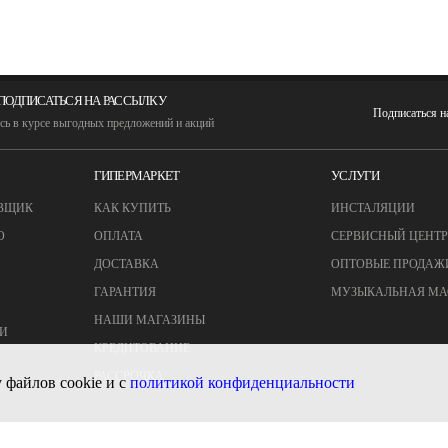
ПОДПИСАТЬСЯ НА РАССЫЛКУ
Подписаться 
сь в курсе выгодных предложений и акций
ГИПЕРМАРКЕТ
УСЛУГИ
ВЩИК
КАК КУПИТЬ
ИНСТАЛЯЦИИ
О
ОПЛАТА
СЕРВИСНЫЙ ЦЕНТР
ДОСТАВКА
ОПТОВЫЕ ПРОДАЖ
ГАРАНТИЯ
МУЗЫКАЛЬНАЯ МА
НАШИ МАГАЗИНЫ
И
КРЕДИТОВАНИЕ
РАССРОЧКА
 файлов cookie и с
политикой конфиденциальности
© MUZTON - Все права защищены