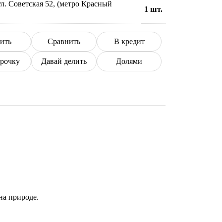
л. Советская 52, (метро Красный
1
шт.
ить
Сравнить
В кредит
срочку
Давай делить
Долями
на природе.