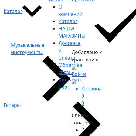
О
Каталог
компании
Каталог
НАШИ
МАГАЗИНЫ
Доставка
Музыкальные
и
инструменты
Добавлено к
оплата
сравнению
Обратная
связь
Войти
Контакты
Блог
Корзина
0
0
Гитары
Список
товаров
К