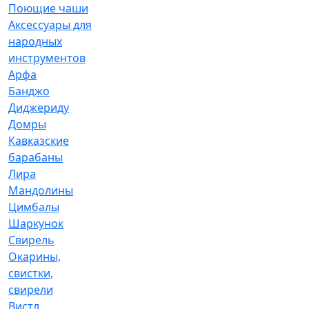
Поющие чаши
Аксессуары для
народных
инструментов
Арфа
Банджо
Диджериду
Домры
Кавказские
барабаны
Лира
Мандолины
Цимбалы
Шаркунок
Свирель
Окарины,
свистки,
свирели
Вистл