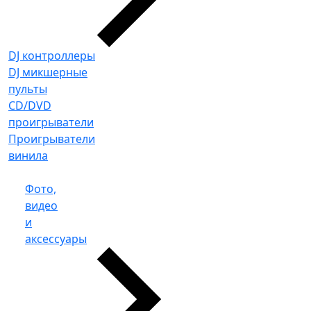
DJ контроллеры
DJ микшерные
пульты
CD/DVD
проигрыватели
Проигрыватели
винила
Фото,
видео
и
аксессуары