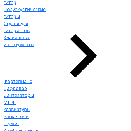
гитар
Полуакустические
гитары
Стулья для
гитаристов
Клавишные
инструменты
Фортепиано
цифровое
Синтезаторы
MIDI-
клавиатуры
Банкетки и
стулья
Комбоусилитель