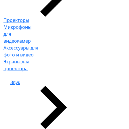
Проекторы
Микрофоны
для
видеокамер
Аксессуары для
фото и видео
Экраны для
проектора
Звук