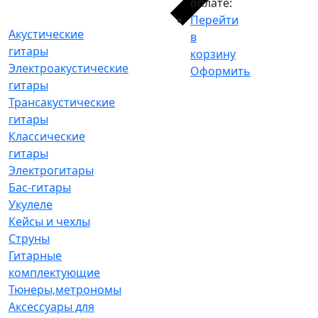
оплате:
Перейти
Акустические
в
гитары
корзину
Электроакустические
Оформить
гитары
Трансакустические
гитары
Классические
гитары
Электрогитары
Бас-гитары
Укулеле
Кейсы и чехлы
Струны
Гитарные
комплектующие
Тюнеры,метрономы
Аксессуары для