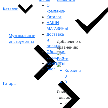
О
Каталог
компании
Каталог
НАШИ
МАГАЗИНЫ
Доставка
Музыкальные
и
инструменты
Добавлено к
оплата
сравнению
Обратная
связь
Войти
Контакты
Блог
Корзина
0
0
Гитары
Список
товаров
К