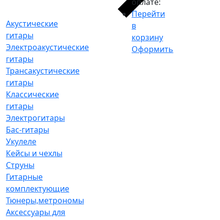
оплате:
Перейти
Акустические
в
гитары
корзину
Электроакустические
Оформить
гитары
Трансакустические
гитары
Классические
гитары
Электрогитары
Бас-гитары
Укулеле
Кейсы и чехлы
Струны
Гитарные
комплектующие
Тюнеры,метрономы
Аксессуары для