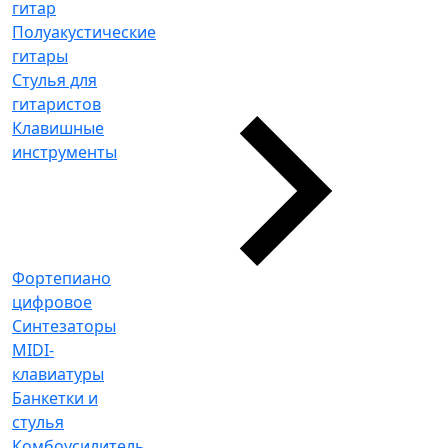
гитар
Полуакустические
гитары
Стулья для
гитаристов
Клавишные
инструменты
Фортепиано
цифровое
Синтезаторы
MIDI-
клавиатуры
Банкетки и
стулья
Комбоусилитель