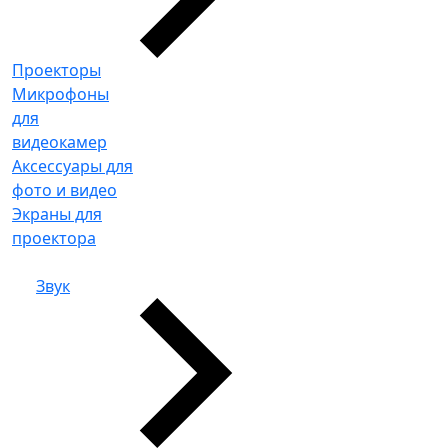
Проекторы
Микрофоны
для
видеокамер
Аксессуары для
фото и видео
Экраны для
проектора
Звук