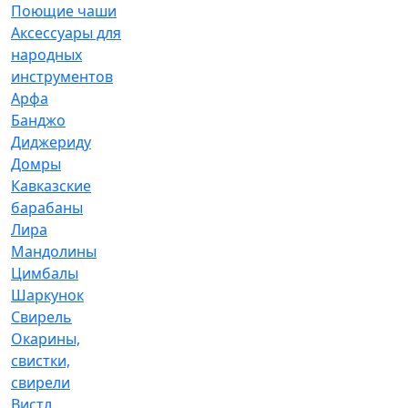
Поющие чаши
Аксессуары для
народных
инструментов
Арфа
Банджо
Диджериду
Домры
Кавказские
барабаны
Лира
Мандолины
Цимбалы
Шаркунок
Свирель
Окарины,
свистки,
свирели
Вистл