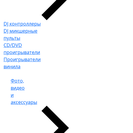
DJ контроллеры
DJ микшерные
пульты
CD/DVD
проигрыватели
Проигрыватели
винила
Фото,
видео
и
аксессуары