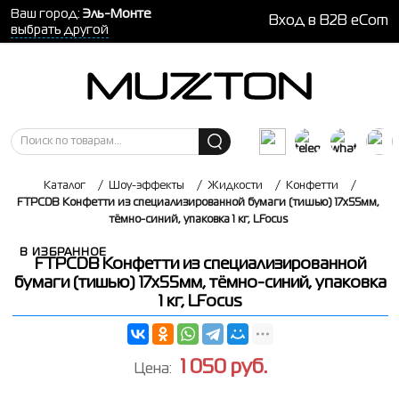
Ваш город:
Эль-Монте
Вход в B2B eCom
выбрать другой
Каталог
/
Шоу-эффекты
/
Жидкости
/
Конфетти
/
FTPCDB Конфетти из специализированной бумаги (тишью) 17х55мм,
тёмно-синий, упаковка 1 кг, LFocus
В ИЗБРАННОЕ
FTPCDB Конфетти из специализированной
бумаги (тишью) 17х55мм, тёмно-синий, упаковка
1 кг, LFocus
1 050
руб.
Цена: