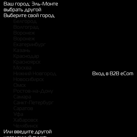
Ваш город:
Эль-Монте
выбрать другой
Выберите свой город
Белгород
Волгоград
Воронеж
Воронеж
Екатеринбург
Казань
Краснодар
Красноярск
Москва
Нижний Новгород
Вход в B2B eCom
Новосибирск
Омск
Ростов-на-Дону
Самара
Санкт-Петербург
Саратов
Уфа
Хабаровск
Челябинск
Или введите другой