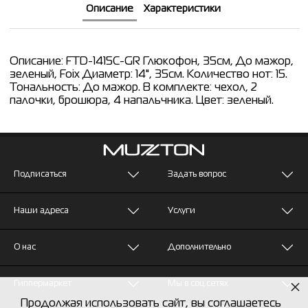
Описание
Характеристики
Описание: FTD-1415C-GR Глюкофон, 35см, До мажор,
зеленый, Foix Диаметр: 14", 35см. Количество нот: 15.
Тональность: До мажор. В комплекте: чехол, 2
палочки, брошюра, 4 напальчника. Цвет: зеленый.
Подписаться
Задать вопрос
Наши адреса
Услуги
О нас
Дополнительно
×
Гиппермаркет
Мы в соц.сетях
Продолжая использовать сайт, вы соглашаетесь
© MUZTON - Все права защищены