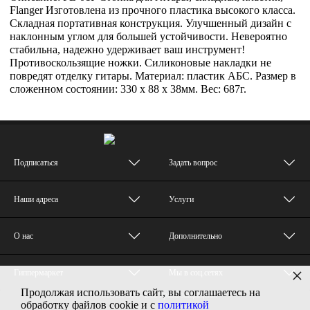
Flanger Изготовлена из прочного пластика высокого класса.
Складная портативная конструкция. Улучшенный дизайн с
наклонным углом для большей устойчивости. Невероятно
стабильна, надежно удерживает ваш инструмент!
Противоскользящие ножки. Силиконовые накладки не
повредят отделку гитары. Материал: пластик АБС. Размер в
сложенном состоянии: 330 х 88 х 38мм. Вес: 687г.
Подписаться
Задать вопрос
Наши адреса
Услуги
О нас
Дополнительно
×
Гиппермаркет
Мы в соц.сетях
Продолжая использовать сайт, вы соглашаетесь на
© MUZTON - Все права защищены
обработку файлов cookie и с
политикой