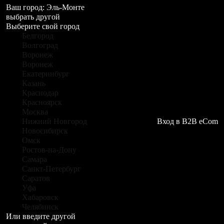
Ваш город:
Эль-Монте
выбрать другой
Выберите свой город
Белгород
Волгоград
Воронеж
Воронеж
Екатеринбург
Казань
Краснодар
Красноярск
Москва
Нижний Новгород
Вход в B2B eCom
Новосибирск
Омск
Ростов-на-Дону
Самара
Санкт-Петербург
Саратов
Уфа
Хабаровск
Челябинск
Или введите другой